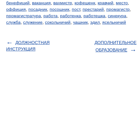
бенефиций
,
ваканция
,
вахмистр
,
кофешенк
,
кравчий
,
место
,
оффиция
,
посадник
,
посошник
,
пост
,
престарий
,
промагистр
,
промагистратура
,
работа
,
работенка
,
работешка
,
синекура
,
служба
,
служение
,
сокольничий
,
чашник
,
эдил
,
ясельничий
ДОЛЖНОСТНАЯ
ДОПОЛНИТЕЛЬНОЕ
ИНСТРУКЦИЯ
ОБРАЗОВАНИЕ